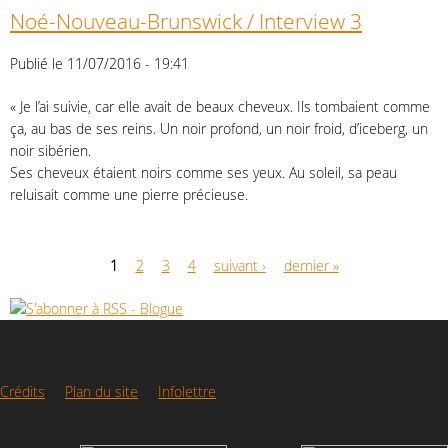
Noé-Nouveau-Brunswick / Interview 3
Publié le 11/07/2016 - 19:41
« Je l’ai suivie, car elle avait de beaux cheveux. Ils tombaient comme
ça, au bas de ses reins. Un noir profond, un noir froid, d’iceberg, un
noir sibérien.
Ses cheveux étaient noirs comme ses yeux. Au soleil, sa peau
reluisait comme une pierre précieuse.
1
2
3
4
suivant ›
dernier »
Crédits
Plan du site
Infolettre