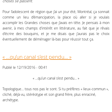
choses se passent.
Pour l’adolescent de région que j’ai un jour été, Montréal, ça sonnait
comme un lieu d’émancipation, la place où aller si je voulais
accomplir les Grandes choses que j’avais en tête. Je pensais à mon
avenir, à mes champs d'intérêt en littérature, au fait que je rêvais
d'écrire des bouquins, et je me disais que j'aurais pas le choix
éventuellement de déménager là-bas pour réussir tout ça.
« …qu’un canal s’est pendu… »
Publié le 12/19/2016 - 00:41
« …qu’un canal s’est pendu… »
Topologique… tous nos pas le sont. Si tu préfères « lieux-commun »,
cliché, déjà-vu, stéréotype et son grand frère, plus enraciné,
archétype.