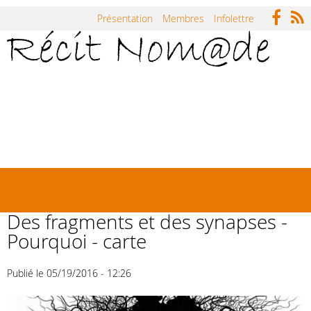
Jump to navigation
Présentation
Membres
Infolettre
Accueil
Répertoire
Carnets
Actualités
Symposium Récit Nomade
Rencontres
Des fragments et des synapses -
Pourquoi - carte
Publié le 05/19/2016 - 12:26