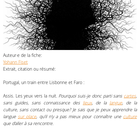
Auteur·e de la fiche:
Yohann Fiset
Extrait, citation ou résumé:
Portugal, un train entre Lisbonne et Faro :
Assis. Les yeux vers la nuit.
Pourquoi suis-je donc parti sans
cartes
,
sans guides, sans connaissance des
lieux
, de la
langue
, de la
culture, sans contact ou presque? Je sais que je peux apprendre la
langue
sur place
, qu’il n’y a pas mieux pour connaître une
culture
que d’aller à sa rencontre.