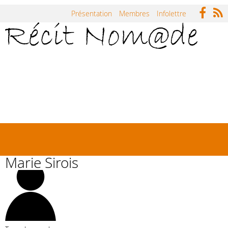
Jump to navigation
Présentation
Membres
Infolettre
Accueil
Répertoire
Carnets
Actualités
Symposium Récit Nomade
Rencontres
Marie Sirois