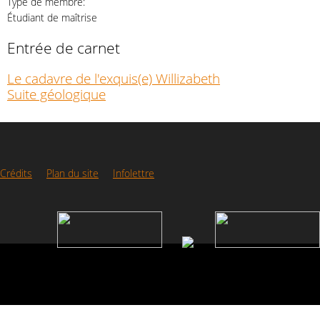
Type de membre:
Étudiant de maîtrise
Entrée de carnet
Le cadavre de l'exquis(e) Willizabeth
Suite géologique
Crédits
Plan du site
Infolettre