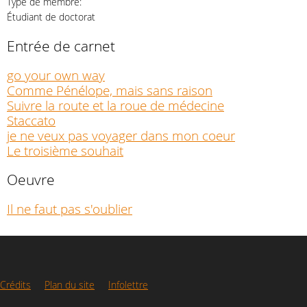
Type de membre:
Étudiant de doctorat
Entrée de carnet
go your own way
Comme Pénélope, mais sans raison
Suivre la route et la roue de médecine
Staccato
je ne veux pas voyager dans mon coeur
Le troisième souhait
Oeuvre
Il ne faut pas s'oublier
Crédits
Plan du site
Infolettre